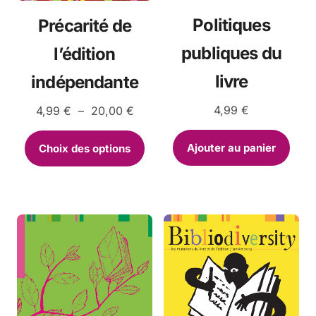
Politiques
Précarité de
publiques du
l’édition
livre
indépendante
4,99
€
Plage
4,99
€
–
20,00
€
de
Ce
prix :
Ajouter au panier
Choix des options
4,99 €
produit
à
a
20,00 €
plusieurs
variations.
Les
options
peuvent
être
choisies
sur
la