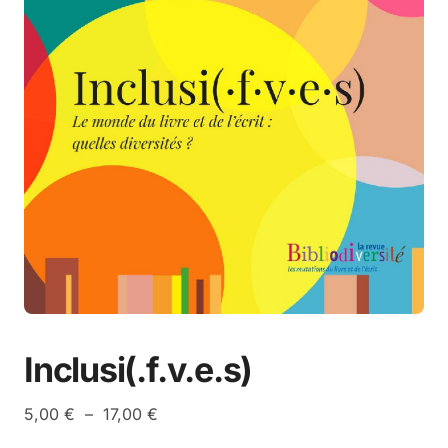
Inclusi(.f.v.e.s)
Plage
5,00
€
–
17,00
€
de