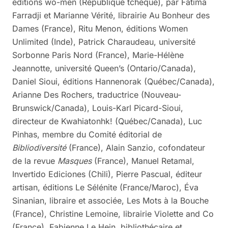
éditions wo-men (République tchèque), par Fatima
Farradji et Marianne Vérité, librairie Au Bonheur des
Dames (France), Ritu Menon, éditions Women
Unlimited (Inde), Patrick Charaudeau, université
Sorbonne Paris Nord (France), Marie-Hélène
Jeannotte, université Queen’s (Ontario/Canada),
Daniel Sioui, éditions Hannenorak (Québec/Canada),
Arianne Des Rochers, traductrice (Nouveau-
Brunswick/Canada), Louis-Karl Picard-Sioui,
directeur de Kwahiatonhk! (Québec/Canada), Luc
Pinhas, membre du Comité éditorial de
Bibliodiversité
(France), Alain Sanzio, cofondateur
de la revue
Masques
(France), Manuel Retamal,
Invertido Ediciones (Chili), Pierre Pascual, éditeur
artisan, éditions Le Sélénite (France/Maroc), Éva
Sinanian, libraire et associée, Les Mots à la Bouche
(France), Christine Lemoine, librairie Violette and Co
(France), Fabienne Le Hein, bibliothécaire et