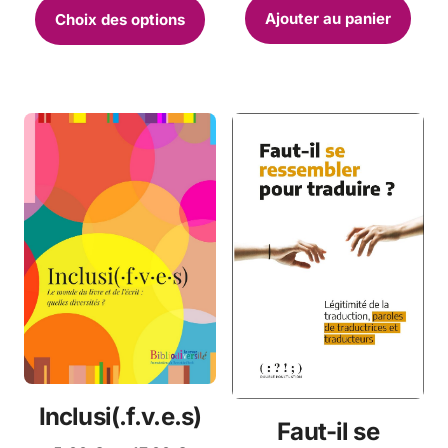
Ce
prix :
Ajouter au panier
Choix des options
5,00 €
produit
à
a
17,00 €
plusieurs
variations.
Les
options
peuvent
être
choisies
sur
la
page
du
produit
Inclusi(.f.v.e.s)
Faut-il se