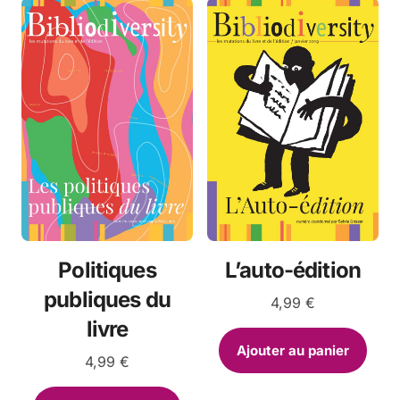
peuvent
être
choisies
sur
la
page
du
produit
Politiques
L’auto-édition
publiques du
4,99
€
livre
Ajouter au panier
4,99
€