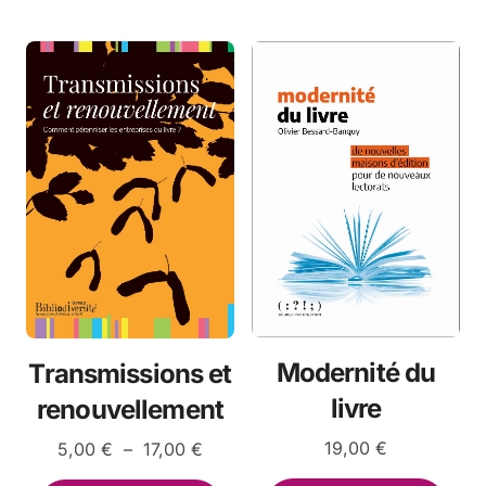
Les
varia
options
Les
peuvent
opti
être
peuv
choisies
être
sur
choi
la
sur
page
la
du
pag
produit
du
prod
Modernité du
Transmissions et
livre
renouvellement
Plage
19,00
€
5,00
€
–
17,00
€
de