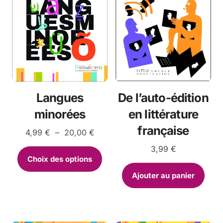
De l’auto-édition
Langues
en littérature
minorées
française
Plage
4,99
€
–
20,00
€
de
3,99
€
Ce
prix :
Choix des options
4,99 €
produit
à
a
Ajouter au panier
20,00 €
plusieurs
variations.
Les
options