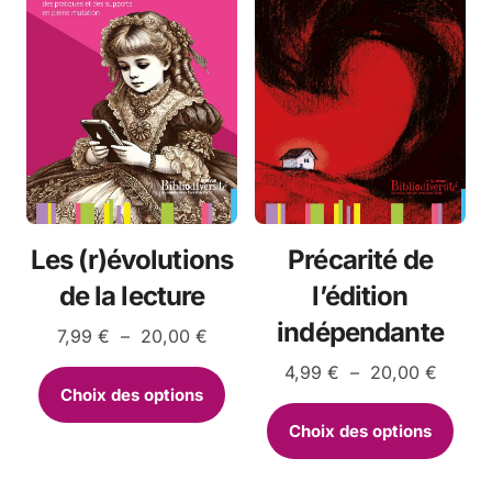
Les (r)évolutions
Précarité de
de la lecture
l’édition
indépendante
Plage
7,99
€
–
20,00
€
de
Plage
4,99
€
–
20,00
€
Ce
prix :
de
Choix des options
7,99 €
produit
Ce
prix :
à
a
Choix des options
4,99 €
prod
20,00 €
plusieurs
à
a
variations.
20,00
plus